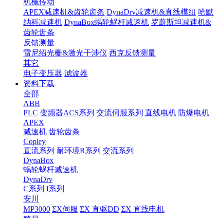
机械传动
APEX减速机&齿轮齿条
DynaDrv减速机&直线模组
哈默
纳科减速机
DynaBox蜗轮蜗杆减速机
罗蔚斯坦减速机&
齿轮齿条
反馈测量
雷尼绍光栅&激光干涉仪
西克反馈测量
其它
电子变压器
滤波器
资料下载
全部
ABB
PLC
变频器ACS系列
交流伺服系列
直线电机
防爆电机
APEX
减速机
齿轮齿条
Copley
直流系列
耐环境R系列
交流系列
DynaBox
蜗轮蜗杆减速机
DynaDrv
C系列
I系列
安川
MP3000
ΣX伺服
ΣX 直驱DD
ΣX 直线电机