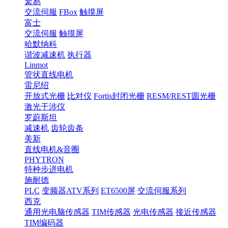
繁易
交流伺服
FBox
触摸屏
富士
交流伺服
触摸屏
哈默纳科
谐波减速机
执行器
Linmot
管状直线电机
雷尼绍
开放式光栅
比对仪
Fortis封闭光栅
RESM/REST圆光栅
激光干涉仪
罗蔚斯坦
减速机
齿轮齿条
美新
直线电机&音圈
PHYTRON
特种步进电机
施耐德
PLC
变频器ATV系列
ET6500屏
交流伺服系列
西克
通用光电脑传感器
TIM传感器
光电传感器
接近传感器
TIM编码器