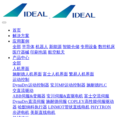
首页
解决方案
应用案例
全部
半导体
机器人
新能源
智能仓储
专用设备
数控机床
医疗器械
印刷包装
航空航天
产品中心
全部
人机界面
施耐德人机界面
富士人机界面
繁易人机界面
运动控制
DynaDrv运动控制器
安川MP运动控制器
施耐德PLC
交直流驱动
ABB伺服&变频器
安川伺服&直驱电机
富士交流伺服
DynaDrv直流伺服
施耐德伺服
COPLEY高性能伺服驱动
器
哈默纳科执行器
LINMOT管状直线电机
PHYTRON
步进电机
美新直线电机