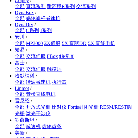
Copley
/
全部
直流系列
耐环境R系列
交流系列
DynaBox
/
全部
蜗轮蜗杆减速机
DynaDrv
/
全部
C系列
I系列
安川
/
全部
MP3000
ΣX伺服
ΣX 直驱DD
ΣX 直线电机
繁易
/
全部
交流伺服
FBox
触摸屏
富士
/
全部
交流伺服
触摸屏
哈默纳科
/
全部
谐波减速机
执行器
Linmot
/
全部
管状直线电机
雷尼绍
/
全部
开放式光栅
比对仪
Fortis封闭光栅
RESM/REST圆
光栅
激光干涉仪
罗蔚斯坦
/
全部
减速机
齿轮齿条
美新
/