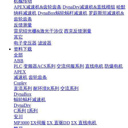
机械传动
APEX减速机&齿轮齿条
DynaDrv减速机&直线模组
哈默
纳科减速机
DynaBox蜗轮蜗杆减速机
罗蔚斯坦减速机&
齿轮齿条
反馈测量
雷尼绍光栅&激光干涉仪
西克反馈测量
其它
电子变压器
滤波器
资料下载
全部
ABB
PLC
变频器ACS系列
交流伺服系列
直线电机
防爆电机
APEX
减速机
齿轮齿条
Copley
直流系列
耐环境R系列
交流系列
DynaBox
蜗轮蜗杆减速机
DynaDrv
C系列
I系列
安川
MP3000
ΣX伺服
ΣX 直驱DD
ΣX 直线电机