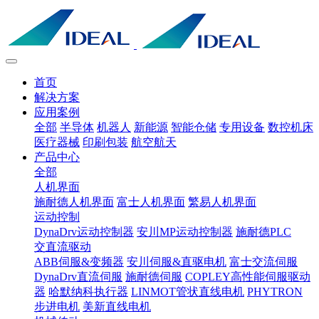
首页
解决方案
应用案例
全部
半导体
机器人
新能源
智能仓储
专用设备
数控机床
医疗器械
印刷包装
航空航天
产品中心
全部
人机界面
施耐德人机界面
富士人机界面
繁易人机界面
运动控制
DynaDrv运动控制器
安川MP运动控制器
施耐德PLC
交直流驱动
ABB伺服&变频器
安川伺服&直驱电机
富士交流伺服
DynaDrv直流伺服
施耐德伺服
COPLEY高性能伺服驱动
器
哈默纳科执行器
LINMOT管状直线电机
PHYTRON
步进电机
美新直线电机