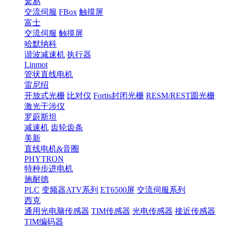
繁易
交流伺服
FBox
触摸屏
富士
交流伺服
触摸屏
哈默纳科
谐波减速机
执行器
Linmot
管状直线电机
雷尼绍
开放式光栅
比对仪
Fortis封闭光栅
RESM/REST圆光栅
激光干涉仪
罗蔚斯坦
减速机
齿轮齿条
美新
直线电机&音圈
PHYTRON
特种步进电机
施耐德
PLC
变频器ATV系列
ET6500屏
交流伺服系列
西克
通用光电脑传感器
TIM传感器
光电传感器
接近传感器
TIM编码器