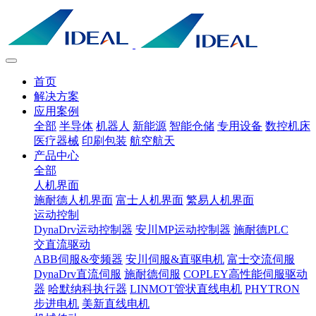
首页
解决方案
应用案例
全部
半导体
机器人
新能源
智能仓储
专用设备
数控机床
医疗器械
印刷包装
航空航天
产品中心
全部
人机界面
施耐德人机界面
富士人机界面
繁易人机界面
运动控制
DynaDrv运动控制器
安川MP运动控制器
施耐德PLC
交直流驱动
ABB伺服&变频器
安川伺服&直驱电机
富士交流伺服
DynaDrv直流伺服
施耐德伺服
COPLEY高性能伺服驱动
器
哈默纳科执行器
LINMOT管状直线电机
PHYTRON
步进电机
美新直线电机