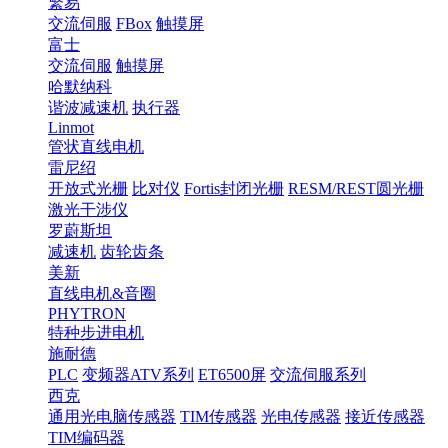
繁易
交流伺服
FBox
触摸屏
富士
交流伺服
触摸屏
哈默纳科
谐波减速机
执行器
Linmot
管状直线电机
雷尼绍
开放式光栅
比对仪
Fortis封闭光栅
RESM/REST圆光栅
激光干涉仪
罗蔚斯坦
减速机
齿轮齿条
美新
直线电机&音圈
PHYTRON
特种步进电机
施耐德
PLC
变频器ATV系列
ET6500屏
交流伺服系列
西克
通用光电脑传感器
TIM传感器
光电传感器
接近传感器
TIM编码器