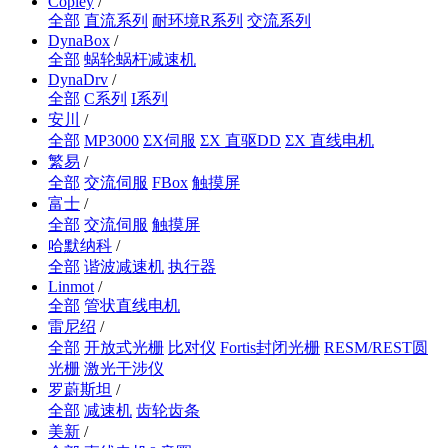
Copley
/
全部
直流系列
耐环境R系列
交流系列
DynaBox
/
全部
蜗轮蜗杆减速机
DynaDrv
/
全部
C系列
I系列
安川
/
全部
MP3000
ΣX伺服
ΣX 直驱DD
ΣX 直线电机
繁易
/
全部
交流伺服
FBox
触摸屏
富士
/
全部
交流伺服
触摸屏
哈默纳科
/
全部
谐波减速机
执行器
Linmot
/
全部
管状直线电机
雷尼绍
/
全部
开放式光栅
比对仪
Fortis封闭光栅
RESM/REST圆
光栅
激光干涉仪
罗蔚斯坦
/
全部
减速机
齿轮齿条
美新
/