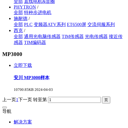
全部
直线电机&音圈
PHYTRON
/
全部
特种步进电机
施耐德
/
全部
PLC
变频器ATV系列
ET6500屏
交流伺服系列
西克
/
全部
通用光电脑传感器
TIM传感器
光电传感器
接近传
感器
TIM编码器
MP3000
立即下载
安川 MP3000样本
10700.85KB
2024-04-03
上一页
1
下一页
转至第
导航
解决方案