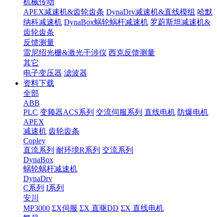
机械传动
APEX减速机&齿轮齿条
DynaDrv减速机&直线模组
哈默
纳科减速机
DynaBox蜗轮蜗杆减速机
罗蔚斯坦减速机&
齿轮齿条
反馈测量
雷尼绍光栅&激光干涉仪
西克反馈测量
其它
电子变压器
滤波器
资料下载
全部
ABB
PLC
变频器ACS系列
交流伺服系列
直线电机
防爆电机
APEX
减速机
齿轮齿条
Copley
直流系列
耐环境R系列
交流系列
DynaBox
蜗轮蜗杆减速机
DynaDrv
C系列
I系列
安川
MP3000
ΣX伺服
ΣX 直驱DD
ΣX 直线电机