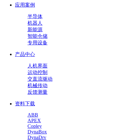
应用案例
半导体
机器人
新能源
智能仓储
专用设备
产品中心
人机界面
运动控制
交直流驱动
机械传动
反馈测量
资料下载
ABB
APEX
Copley
DynaBox
DynaDrv