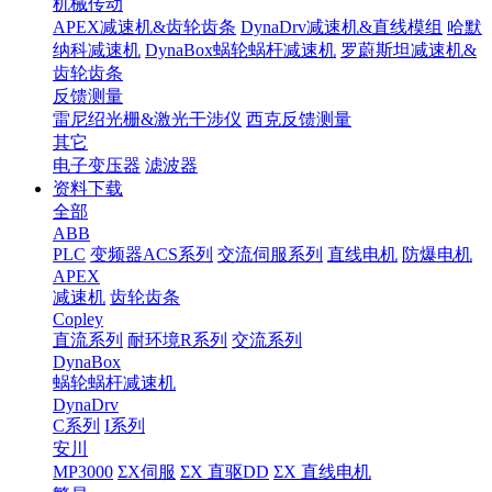
机械传动
APEX减速机&齿轮齿条
DynaDrv减速机&直线模组
哈默
纳科减速机
DynaBox蜗轮蜗杆减速机
罗蔚斯坦减速机&
齿轮齿条
反馈测量
雷尼绍光栅&激光干涉仪
西克反馈测量
其它
电子变压器
滤波器
资料下载
全部
ABB
PLC
变频器ACS系列
交流伺服系列
直线电机
防爆电机
APEX
减速机
齿轮齿条
Copley
直流系列
耐环境R系列
交流系列
DynaBox
蜗轮蜗杆减速机
DynaDrv
C系列
I系列
安川
MP3000
ΣX伺服
ΣX 直驱DD
ΣX 直线电机