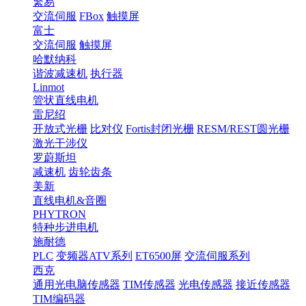
繁易
交流伺服
FBox
触摸屏
富士
交流伺服
触摸屏
哈默纳科
谐波减速机
执行器
Linmot
管状直线电机
雷尼绍
开放式光栅
比对仪
Fortis封闭光栅
RESM/REST圆光栅
激光干涉仪
罗蔚斯坦
减速机
齿轮齿条
美新
直线电机&音圈
PHYTRON
特种步进电机
施耐德
PLC
变频器ATV系列
ET6500屏
交流伺服系列
西克
通用光电脑传感器
TIM传感器
光电传感器
接近传感器
TIM编码器