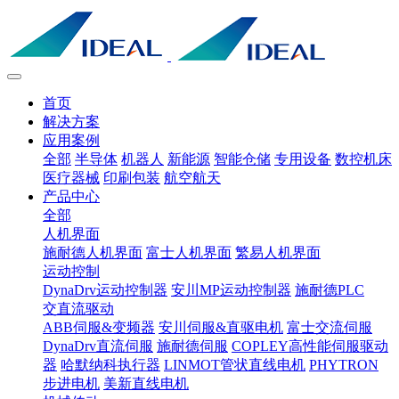
首页
解决方案
应用案例
全部
半导体
机器人
新能源
智能仓储
专用设备
数控机床
医疗器械
印刷包装
航空航天
产品中心
全部
人机界面
施耐德人机界面
富士人机界面
繁易人机界面
运动控制
DynaDrv运动控制器
安川MP运动控制器
施耐德PLC
交直流驱动
ABB伺服&变频器
安川伺服&直驱电机
富士交流伺服
DynaDrv直流伺服
施耐德伺服
COPLEY高性能伺服驱动
器
哈默纳科执行器
LINMOT管状直线电机
PHYTRON
步进电机
美新直线电机