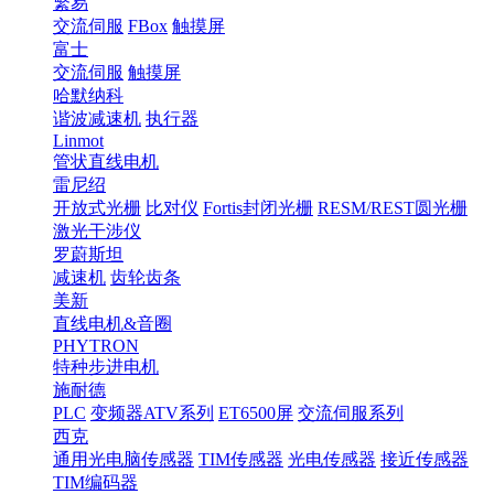
繁易
交流伺服
FBox
触摸屏
富士
交流伺服
触摸屏
哈默纳科
谐波减速机
执行器
Linmot
管状直线电机
雷尼绍
开放式光栅
比对仪
Fortis封闭光栅
RESM/REST圆光栅
激光干涉仪
罗蔚斯坦
减速机
齿轮齿条
美新
直线电机&音圈
PHYTRON
特种步进电机
施耐德
PLC
变频器ATV系列
ET6500屏
交流伺服系列
西克
通用光电脑传感器
TIM传感器
光电传感器
接近传感器
TIM编码器