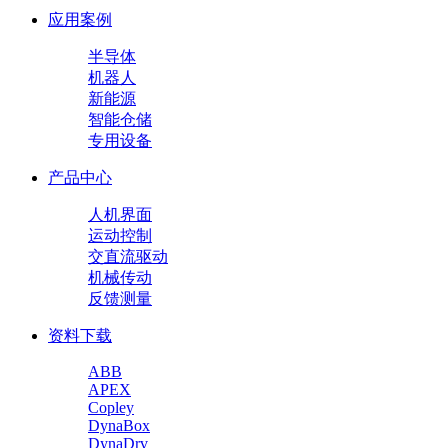
应用案例
半导体
机器人
新能源
智能仓储
专用设备
产品中心
人机界面
运动控制
交直流驱动
机械传动
反馈测量
资料下载
ABB
APEX
Copley
DynaBox
DynaDrv