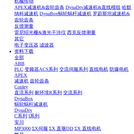
机械传动
APEX减速机&齿轮齿条
DynaDrv减速机&直线模组
哈默
纳科减速机
DynaBox蜗轮蜗杆减速机
罗蔚斯坦减速机&
齿轮齿条
反馈测量
雷尼绍光栅&激光干涉仪
西克反馈测量
其它
电子变压器
滤波器
资料下载
全部
ABB
PLC
变频器ACS系列
交流伺服系列
直线电机
防爆电机
APEX
减速机
齿轮齿条
Copley
直流系列
耐环境R系列
交流系列
DynaBox
蜗轮蜗杆减速机
DynaDrv
C系列
I系列
安川
MP3000
ΣX伺服
ΣX 直驱DD
ΣX 直线电机