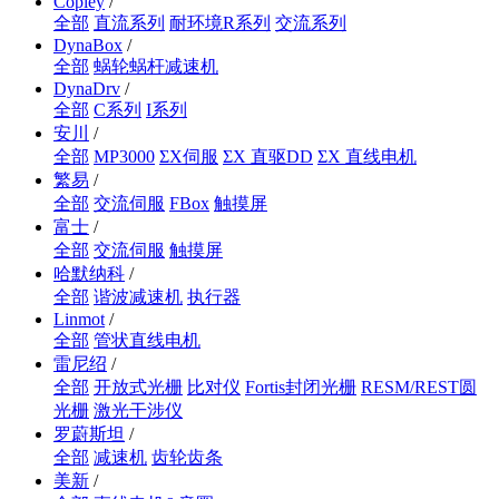
Copley
/
全部
直流系列
耐环境R系列
交流系列
DynaBox
/
全部
蜗轮蜗杆减速机
DynaDrv
/
全部
C系列
I系列
安川
/
全部
MP3000
ΣX伺服
ΣX 直驱DD
ΣX 直线电机
繁易
/
全部
交流伺服
FBox
触摸屏
富士
/
全部
交流伺服
触摸屏
哈默纳科
/
全部
谐波减速机
执行器
Linmot
/
全部
管状直线电机
雷尼绍
/
全部
开放式光栅
比对仪
Fortis封闭光栅
RESM/REST圆
光栅
激光干涉仪
罗蔚斯坦
/
全部
减速机
齿轮齿条
美新
/