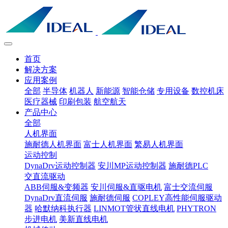
首页
解决方案
应用案例
全部
半导体
机器人
新能源
智能仓储
专用设备
数控机床
医疗器械
印刷包装
航空航天
产品中心
全部
人机界面
施耐德人机界面
富士人机界面
繁易人机界面
运动控制
DynaDrv运动控制器
安川MP运动控制器
施耐德PLC
交直流驱动
ABB伺服&变频器
安川伺服&直驱电机
富士交流伺服
DynaDrv直流伺服
施耐德伺服
COPLEY高性能伺服驱动
器
哈默纳科执行器
LINMOT管状直线电机
PHYTRON
步进电机
美新直线电机